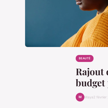
BEAUTÉ
Rajout 
budget 
M
Maya
2 février