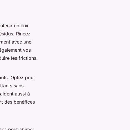
intenir un cuir
ésidus. Rincez
ement avec une
 également vos
ire les frictions.
jouts. Optez pour
ffants sans
aident aussi à
ent des bénéfices
sses peut abîmer