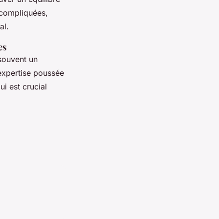
s compliquées,
al.
es
souvent un
 expertise poussée
ui est crucial