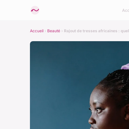
Acc
Accueil
›
Beauté
›
Rajout de tresses africaines : que