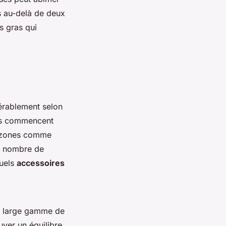
es au-delà de deux
s gras qui
érablement selon
ts commencent
s zones comme
du nombre de
tuels
accessoires
e large gamme de
uver un équilibre