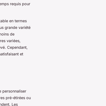
 temps requis pour
table en termes
lus grande variété
 moins de
res variées,
levé. Cependant,
atisfaisant et
e personnaliser
res pré-étirées ou
ndent. Les