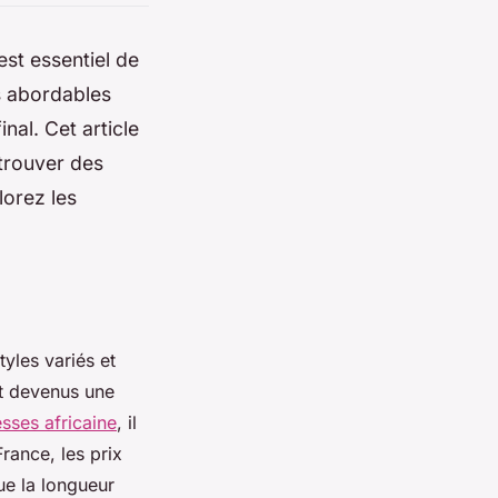
est essentiel de
s abordables
nal. Cet article
 trouver des
lorez les
tyles variés et
nt devenus une
esses africaine
, il
rance, les prix
ue la longueur