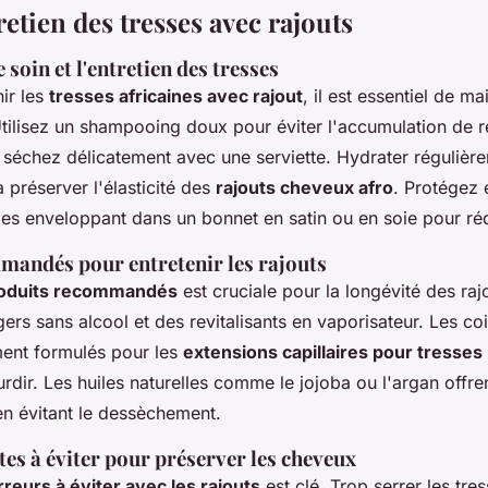
retien des tresses avec rajouts
 soin et l'entretien des tresses
nir les
tresses africaines avec rajout
, il est essentiel de ma
tilisez un shampooing doux pour éviter l'accumulation de r
séchez délicatement avec une serviette. Hydrater régulièr
à préserver l'élasticité des
rajouts cheveux afro
. Protégez
 les enveloppant dans un bonnet en satin ou en soie pour rédu
mandés pour entretenir les rajouts
oduits recommandés
est cruciale pour la longévité des ra
ers sans alcool et des revitalisants en vaporisateur. Les coi
ment formulés pour les
extensions capillaires pour tresses
urdir. Les huiles naturelles comme le jojoba ou l'argan offr
n évitant le dessèchement.
es à éviter pour préserver les cheveux
rreurs à éviter avec les rajouts
est clé. Trop serrer les tre