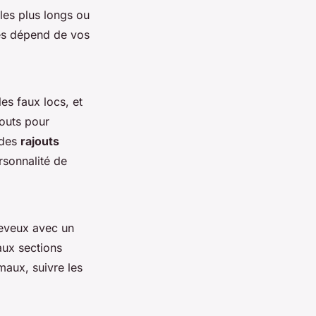
les plus longs ou
les dépend de vos
es faux locs, et
jouts pour
 des
rajouts
rsonnalité de
eveux avec un
aux sections
maux, suivre les