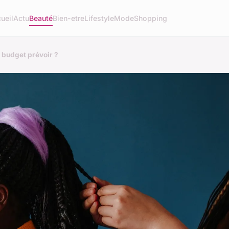
ueil
Actu
Beauté
Bien-etre
Lifestyle
Mode
Shopping
l budget prévoir ?