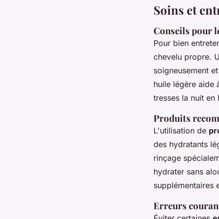
Soins et ent
Conseils pour le
Pour bien entrete
chevelu propre. U
soigneusement et 
huile légère aide 
tresses la nuit en
Produits recom
L'utilisation de
pr
des hydratants lég
rinçage spéciale
hydrater sans alo
supplémentaires e
Erreurs courant
Éviter certaines
e