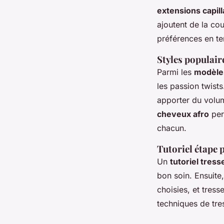
extensions capill
ajoutent de la co
préférences en te
Styles populair
Parmi les
modèles
les passion twist
apporter du volum
cheveux afro
perm
chacun.
Tutoriel étape 
Un
tutoriel tress
bon soin. Ensuite,
choisies, et tress
techniques de tr