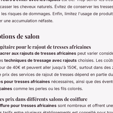
t casser les cheveux naturels. Évitez de conserver les tress
 les risques de dommages. Enfin, limitez l'usage de produit
r une accumulation néfaste.
ptions de salon
étaire pour le rajout de tresses africaines
acrer aux rajouts de tresses africaines
peut varier consid
les
techniques de tressage avec rajouts
choisies. Les coû
our de 40€ et peuvent aller jusqu'à 150€, surtout dans de
Le prix des services de rajout de tresses dépend en partie 
s pour tresses africaines
nécessaires, ainsi que des éven
icaines
comme les perles ou les fils colorés.
 prix dans différents salons de coiffure
ffure pour tresses africaines
sont nombreux et offrent un
 tarifs entre plusieurs établissements est conseillé pour tro