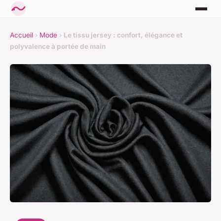
Accueil
›
Mode
›
Le tissu jersey : confort, élégance et
polyvalence à portée de main