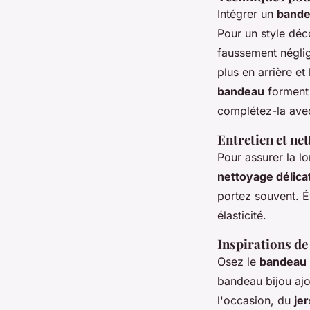
Intégrer un
bande
Pour un style déc
faussement néglig
plus en arrière e
bandeau
forment 
complétez-la ave
Entretien et ne
Pour assurer la l
nettoyage délica
portez souvent. Év
élasticité.
Inspirations de
Osez le
bandeau 
bandeau bijou ajo
l'occasion, du
je