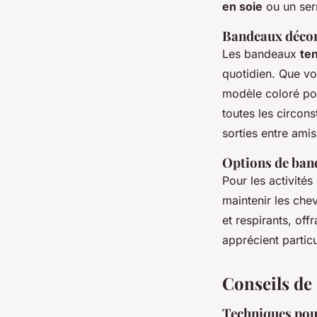
en soie
ou un serr
Bandeaux décon
Les bandeaux
te
quotidien. Que vo
modèle coloré pou
toutes les circons
sorties entre amis
Options de band
Pour les activité
maintenir les ch
et respirants, off
apprécient particu
Conseils de 
Techniques pour