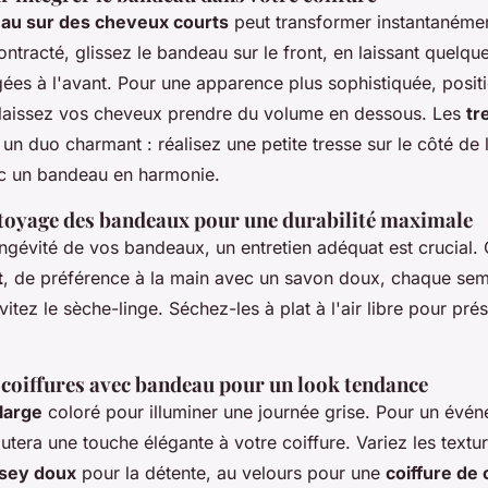
au sur des cheveux courts
peut transformer instantanémen
ontracté, glissez le bandeau sur le front, en laissant quelq
ées à l'avant. Pour une apparence plus sophistiquée, posi
t laissez vos cheveux prendre du volume en dessous. Les
tr
un duo charmant : réalisez une petite tresse sur le côté de l
c un bandeau en harmonie.
ttoyage des bandeaux pour une durabilité maximale
ongévité de vos bandeaux, un entretien adéquat est crucial.
t
, de préférence à la main avec un savon doux, chaque sema
itez le sèche-linge. Séchez-les à plat à l'air libre pour prés
 coiffures avec bandeau pour un look tendance
large
coloré pour illuminer une journée grise. Pour un évén
utera une touche élégante à votre coiffure. Variez les textu
rsey doux
pour la détente, au velours pour une
coiffure de