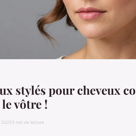
x stylés pour cheveux co
le vôtre !
r 2025
3 min de lecture