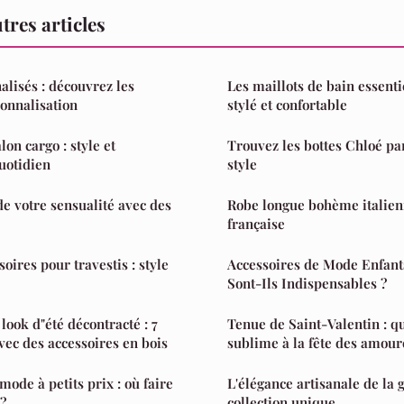
res articles
lisés : découvrez les
Les maillots de bain essenti
onnalisation
stylé et confortable
on cargo : style et
Trouvez les bottes Chloé par
quotidien
style
de votre sensualité avec des
Robe longue bohème italienne
française
oires pour travestis : style
Accessoires de Mode Enfant
Sont-Ils Indispensables ?
look d"été décontracté : 7
Tenue de Saint-Valentin : q
vec des accessoires en bois
sublime à la fête des amour
ode à petits prix : où faire
L'élégance artisanale de la 
 ?
collection unique