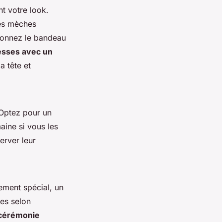
t votre look.
ues mèches
tionnez le bandeau
esses avec un
a tête et
 Optez pour un
ine si vous les
erver leur
ement spécial, un
res selon
 cérémonie