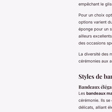
empêchant le glis
Pour un choix opti
options varient d
éponge pour un st
ailleurs excellent
des occasions spé
La diversité des 
cérémonies aux ac
Styles de b
Bandeaux élégan
Les
bandeaux ma
cérémonie. Ils se 
délicats, alliant