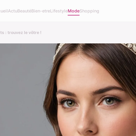
ueil
Actu
Beauté
Bien-etre
Lifestyle
Mode
Shopping
 : trouvez le vôtre !