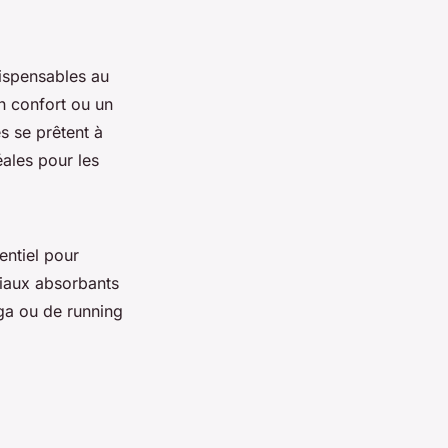
ispensables au
 confort ou un
s se prêtent à
éales pour les
entiel pour
iaux absorbants
oga ou de running