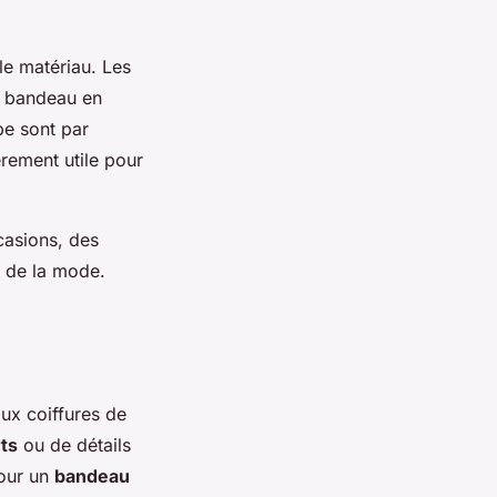
 le matériau. Les
u bandeau en
pe sont par
ièrement utile pour
casions, des
e de la mode.
ux coiffures de
ts
ou de détails
pour un
bandeau