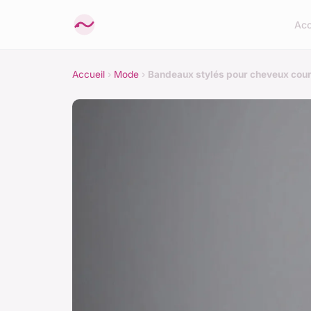
Acc
Accueil
›
Mode
›
Bandeaux stylés pour cheveux courts