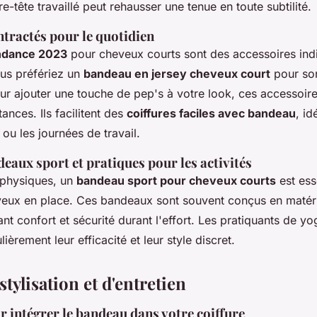
e-tête travaillé peut rehausser une tenue en toute subtilité.
tractés pour le quotidien
ndance 2023
pour cheveux courts sont des accessoires ind
us préfériez un
bandeau en jersey cheveux court
pour son
r ajouter une touche de pep's à votre look, ces accessoire
tances. Ils facilitent des
coiffures faciles avec bandeau
, id
 ou les journées de travail.
eaux sport et pratiques pour les activités
s physiques, un
bandeau sport pour cheveux courts
est ess
eveux en place. Ces bandeaux sont souvent conçus en matér
rant confort et sécurité durant l'effort. Les pratiquants de y
lièrement leur efficacité et leur style discret.
stylisation et d'entretien
 intégrer le bandeau dans votre coiffure