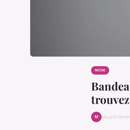
MODE
Bandeau
trouvez 
M
Maya
14 févrie